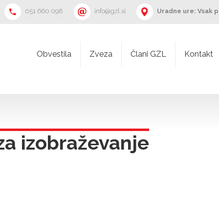
051 660 098
info@gzl.si
Uradne ure: Vsak p
Obvestila
Zveza
Člani GZL
Kontakt
za izobraževanje