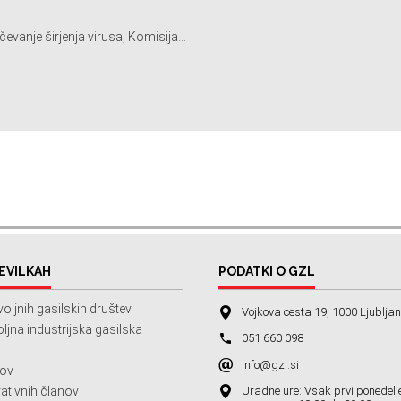
evanje širjenja virusa, Komisija...
EVILKAH
PODATKI O GZL
oljnih gasilskih društev
Vojkova cesta 19, 1000 Ljublja
jna industrijska gasilska
051 660 098
info@gzl.si
ov
Uradne ure: Vsak prvi ponedelj
ativnih članov