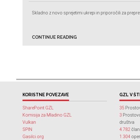
Skladno z novo sprejetimi ukrepi in priporočili za prepreč
CONTINUE READING
KORISTNE POVEZAVE
GZL V ŠT
SharePoint GZL
35
Prostov
Komisija za Mladino GZL
3
Prostovol
Vulkan
društva
SPIN
4.782
član
Gasilci.org
1.304
oper