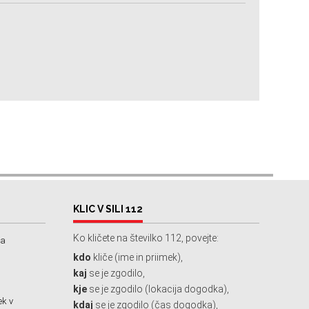
KLIC V SILI 112
Ko kličete na številko 112, povejte:
na
kdo
kliče (ime in priimek),
kaj
se je zgodilo,
kje
se je zgodilo (lokacija dogodka),
ek v
kdaj
se je zgodilo (čas dogodka),